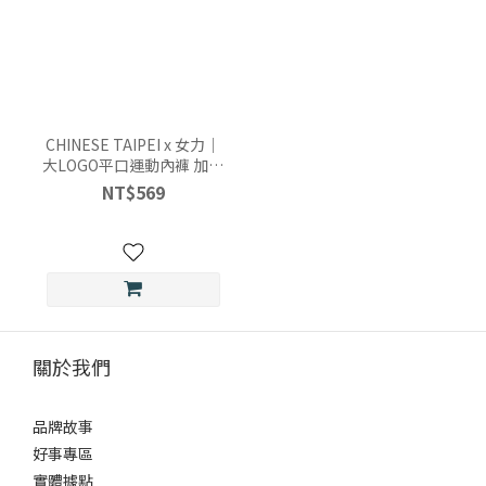
CHINESE TAIPEI x 女力｜
大LOGO平口運動內褲 加長
款
NT$569
關於我們
品牌故事
好事專區
實體據點