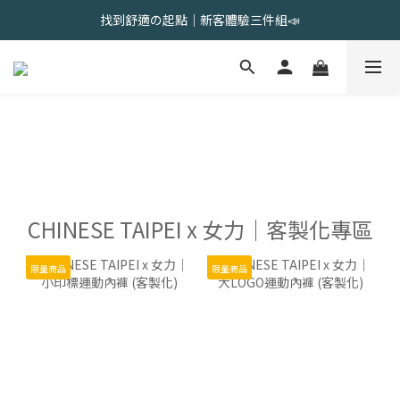
會員限定 | 女內褲任選3件現折120元，6件現折350元
找到舒適の起點｜新客體驗三件組📣
會員限定 | 女內褲任選3件現折120元，6件現折350元
CHINESE TAIPEI x 女力｜客製化專區
限量商品
限量商品