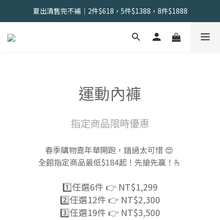
會員限定 | 女內褲任選3件現折120元，6件現折350元
夏出清售完不補｜2件$618，5件$1388，8件$1888
找到舒適の起點｜新客體驗三件組📣
會員限定 | 女內褲任選3件現折120元，6件現折350元
運動內褲
指定商品限時優惠
春季購物嘉年華開跑，錯過太可惜 😍
全館指定商品最低$184起！先搶先贏！🫰
1️⃣任選6件 👉 NT$1,299
2️⃣任選12件 👉 NT$2,300
3️⃣任選19件 👉 NT$3,500