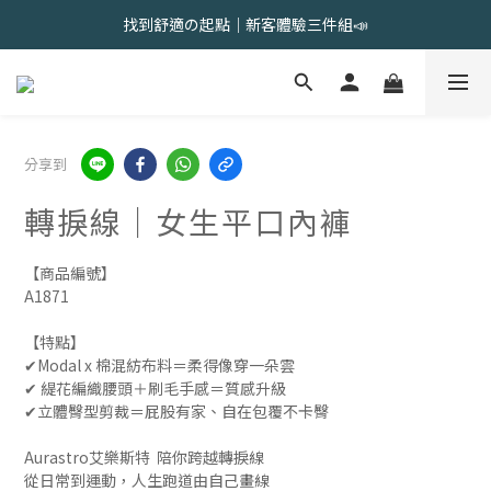
會員限定 | 女內褲任選3件現折120元，6件現折350元
會員限定 | 女內褲任選3件現折120元，6件現折350元
夏出清售完不補｜2件$618，5件$1388，8件$1888
找到舒適の起點｜新客體驗三件組📣
分享到
會員限定 | 女內褲任選3件現折120元，6件現折350元
轉捩線｜女生平口內褲
【商品編號】
A1871
【特點】
✔︎Modal x 棉混紡布料＝柔得像穿一朵雲 
✔︎ 緹花編織腰頭＋刷毛手感＝質感升級 
✔︎立體臀型剪裁＝屁股有家、自在包覆不卡臀
Aurastro艾樂斯特  陪你跨越轉捩線
從日常到運動，人生跑道由自己畫線