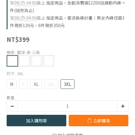
至
08/25 04:00
截止
指定商品，全館消費滿$2200送運動內褲一
件(送完為止)
至
08/25 04:00
截止
指定商品，夏涼換褲計畫｜男女內褲任選3
件現折120元，6件現折350元
NT$399
顏色
: 籃球-黑-三角
尺寸
: 3XL
M
L
XL
2XL
3XL
數量
加入購物車
立即購買