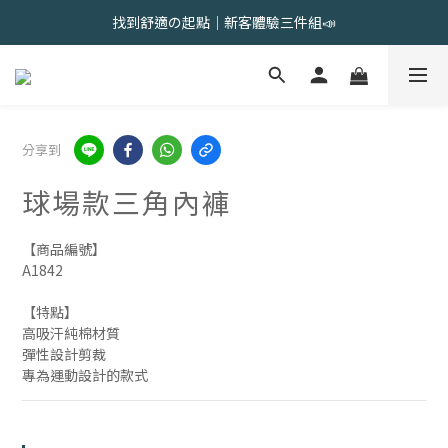
會員限定 | 女內褲任選3件現折120元，6件現折350元
會員限定 | 女內褲任選3件現折120元，6件現折350元
夏出清售完不補｜2件$618，5件$1388，8件$1888
找到舒適の起點｜新客體驗三件組📣
分享到
會員限定 | 女內褲任選3件現折120元，6件現折350元
球場款三角內褲
【商品編號】
A1842
【特點】
高吸汗純棉材質
彈性設計剪裁
專為運動設計的款式