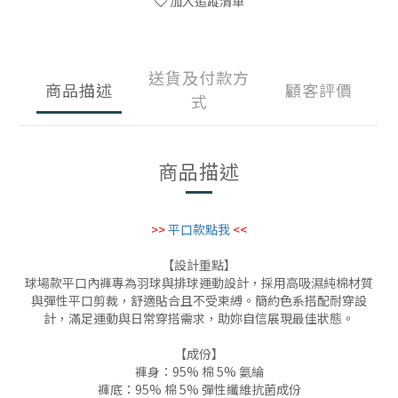
加入追蹤清單
送貨及付款方
商品描述
顧客評價
式
商品描述
>>
平口
款點我
<<
【設計重點】
球場款平口內褲專為羽球與排球運動設計，採用高吸濕純棉材質
與彈性平口剪裁，舒適貼合且不受束縛。簡約色系搭配耐穿設
計，滿足運動與日常穿搭需求，助妳自信展現最佳狀態。
【成份】
褲身：95% 棉 5% 氨綸
褲底：95% 棉 5% 彈性纖維抗菌成份