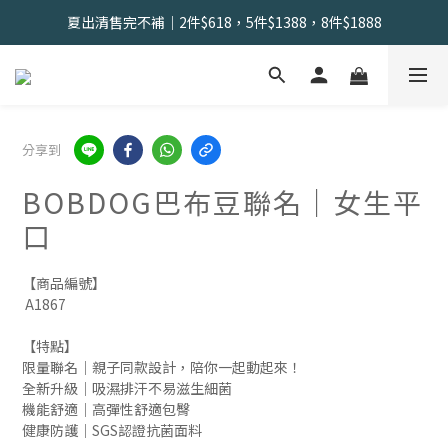
會員限定 | 女內褲任選3件現折120元，6件現折350元
夏出清售完不補｜2件$618，5件$1388，8件$1888
找到舒適の起點｜新客體驗三件組📣
會員限定 | 女內褲任選3件現折120元，6件現折350元
分享到
BOBDOG巴布豆聯名｜女生平
口
【商品編號】
 A1867
【特點】
限量聯名｜親子同款設計，陪你一起動起來！
全新升級｜吸濕排汗不易滋生細菌
機能舒適｜高彈性舒適包臀
健康防護｜SGS認證抗菌面料