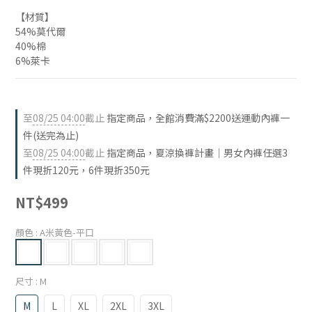
【材質】
54%莫代爾
40%棉
6%萊卡
至
08/25 04:00
截止
指定商品，全館消費滿$2200送運動內褲一
件(送完為止)
至
08/25 04:00
截止
指定商品，夏涼換褲計畫｜男女內褲任選3
件現折120元，6件現折350元
NT$499
顏色
: A米黃色-平口
尺寸
: M
M
L
XL
2XL
3XL