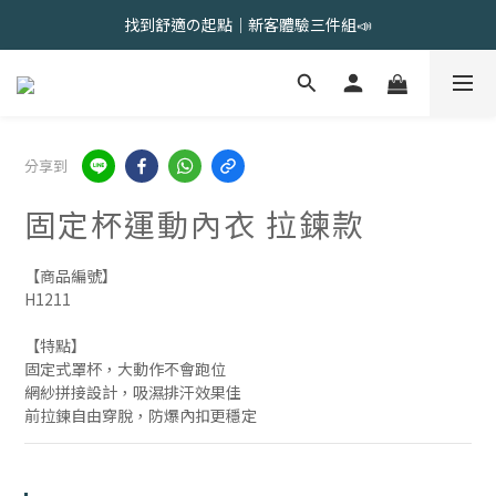
會員限定 | 女內褲任選3件現折120元，6件現折350元
找到舒適の起點｜新客體驗三件組📣
會員限定 | 女內褲任選3件現折120元，6件現折350元
分享到
固定杯運動內衣 拉鍊款
【商品編號】
H1211
【特點】
固定式罩杯，大動作不會跑位
網紗拼接設計，吸濕排汗效果佳
前拉鍊自由穿脫，防爆內扣更穩定