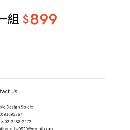
tact Us
le Design Studio
ID: 91695367
e: 02-2988-2472
il:
auratw0520@gmail.com