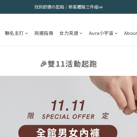
會員限定 | 女內褲任選3件現折120元，6件現折350元
找到舒適の起點｜新客體驗三件組📣
會員限定 | 女內褲任選3件現折120元，6件現折350元
聯名主打
挑選指南
女力見證
Aura小宇宙
About
🎉雙11活動起跑