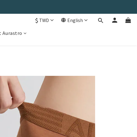
$
TWD
English
 Aurastro