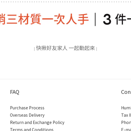
快揪好友家人 一起動起來
|
|
FAQ
Con
Purchase Process
Humb
Overseas Delivery
Tax 
Return and Exchange Policy
Phon
Terms and Conditions
E-ma