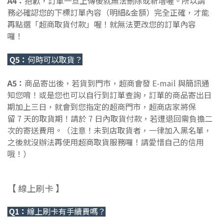
A4：
抱歉，訂單一旦上傳後就無法刪除或新增喔。所以請
務必確認您的下標訂單內容（明細&金額）完全正確，才能
再點選「超商取貨付款」喔！就無法更改您的訂單內容
囉！
Q5：
何時可以取貨？
A5：
商品寄出後，若貨到門市，超商會發 E-mail 與簡訊通
知您唷！或是您也可以自行到訂單查詢，訂單的商品寄出日
期加上三日，就會到您指定的超商門市，超商店家將保
留
7
天的取貨期！請於 7 日內取貨付款，若遭退回需負擔二
次的寄送費用。（注意！未到店取貨者，一律加入黑名單，
之後就沒辦法再使用超商取貨服務囉！請愛惜自己的信用
哦！）
【 線上刷卡 】
Q1：
線上刷卡有手續費嗎？