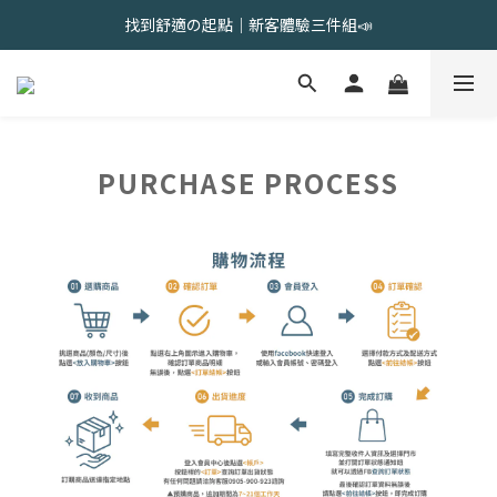
會員限定 | 女內褲任選3件現折120元，6件現折350元
找到舒適の起點｜新客體驗三件組📣
會員限定 | 女內褲任選3件現折120元，6件現折350元
PURCHASE PROCESS