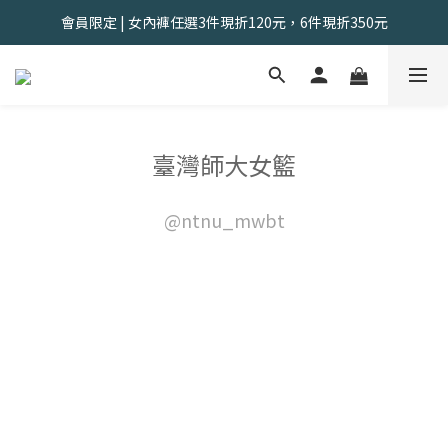
會員限定 | 女內褲任選3件現折120元，6件現折350元
會員限定 | 女內褲任選3件現折120元，6件現折350元
夏出清售完不補｜2件$618，5件$1388，8件$1888
找到舒適の起點｜新客體驗三件組📣
會員限定 | 女內褲任選3件現折120元，6件現折350元
臺灣師大女籃
@ntnu_mwbt