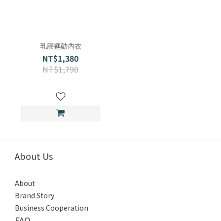
乳膠運動內衣
NT$1,380
NT$1,790
About Us
About
Brand Story
Business Cooperation
FAQ