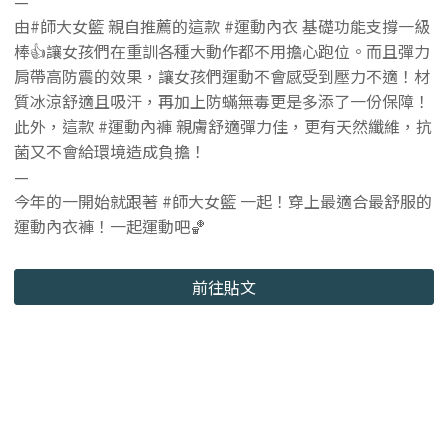
—
由#師大女籃 親自推薦的這款 #運動內衣 基礎功能支撐一級
棒👍讓女孩們在重訓各種大動作都不用擔心跑位。而且彈力
肩帶高防震的效果，讓女孩們運動不會感受到壓力不適！材
質冰涼舒適且吸汗，再加上防蟎無毒更是多添了一份保障！
此外，這款 #運動內褲 親膚舒適彈力佳，更有天然纖維，抗
菌又不會給環境造成負擔！
—
今年的一開始就跟著 #師大女籃 一起！穿上最適合最舒服的
運動內衣褲！一起運動吧🏀
前往貼文