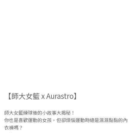
【師大女籃 x Aurastro】
師大女籃練球後的小故事大揭秘！
你也是喜歡運動的女孩，但卻煩惱運動時總是濕濕黏黏的內
衣褲嗎？