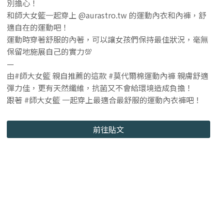
別擔心！
和師大女籃一起穿上 @aurastro.tw 的運動內衣和內褲，舒
適自在的運動吧！
運動時穿著舒服的內著，可以讓女孩們保持最佳狀況，毫無
保留地施展自己的實力💯
—
由#師大女籃 親自推薦的這款 #莫代爾棉運動內褲 親膚舒適
彈力佳，更有天然纖維，抗菌又不會給環境造成負擔！
跟著 #師大女籃 一起穿上最適合最舒服的運動內衣褲吧！
前往貼文