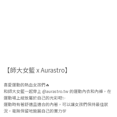
【師大女籃 x Aurastro】
喜愛運動的熱血女孩們🔥
和師大女籃一起穿上 @aurastro.tw 的運動內衣和內褲，在
運動場上綻放屬於自己的光彩吧✨
運動時有著舒適且適合的內著，可以讓女孩們保持最佳狀
況，毫無保留地施展自己的實力💯