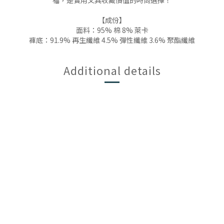
福，是實用又具收藏價值的時尚選擇！
【成份】
面料：95% 棉 8% 萊卡
褲底：91.9% 再生纖維 4.5% 彈性纖維 3.6% 聚酯纖維
Additional details