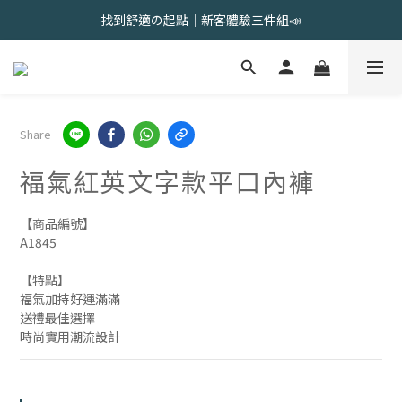
會員限定 | 女內褲任選3件現折120元，6件現折350元
找到舒適の起點｜新客體驗三件組📣
會員限定 | 女內褲任選3件現折120元，6件現折350元
Share
福氣紅英文字款平口內褲
【商品編號】
A1845
【特點】
福氣加持好運滿滿
送禮最佳選擇
時尚實用潮流設計