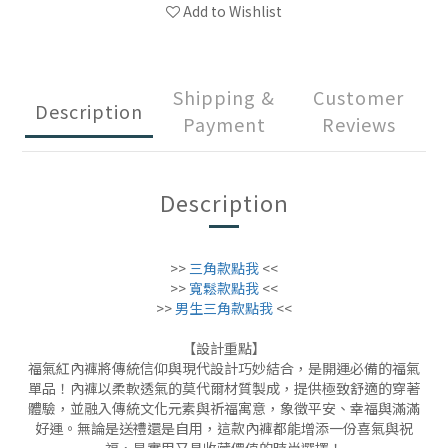
Add to Wishlist
Shipping &
Customer
Description
Payment
Reviews
Description
>>
三角款點我
<<
>>
寬鬆款點我
<<
>>
男生三角款點我
<<
【設計重點】
福氣紅內褲將傳統信仰與現代設計巧妙結合，是開運必備的福氣
單品！內褲以柔軟透氣的莫代爾材質製成，提供極致舒適的穿著
體驗，並融入傳統文化元素與祈福寓意，象徵平安、幸福與滿滿
好運。無論是送禮還是自用，這款內褲都能增添一份喜氣與祝