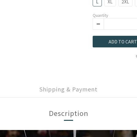
L
XL
2XL
Quantity
ADD TO CART
Shipping & Payment
Description