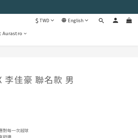
$
TWD
English
 Aurastro
BUY NOW
o X 李佳豪 聯名款 男
應對每一次殺球
爽舒適