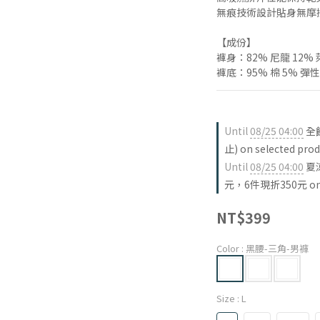
無痕技術設計貼身無摩
【成份】
褲身：82% 尼龍 12%
褲底：95% 棉 5% 
Until
08/25 04:00
全
止) on selected prod
Until
08/25 04:00
夏
元，6件現折350元 on se
NT$399
Color
: 黑腰-三角-男褲
Size
: L