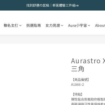
會員限定 | 女內褲任選3件現折120元，6件現折350元
會員限定 | 女內褲任選3件現折120元，6件現折350元
夏出清售完不補｜2件$618，5件$1388，8件$1888
聯名主打
挑選指南
女力見證
Aura小宇宙
About
找到舒適の起點｜新客體驗三件組📣
會員限定 | 女內褲任選3件現折120元，6件現折350元
Aurastr
三角
【商品編號】
A1866-2
【特點】
彈性貼合剪裁助你輕鬆
高吸濕排汗性能保持乾