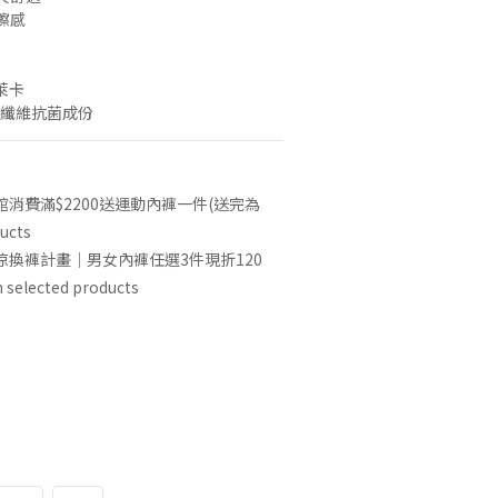
擦感
 萊卡
彈性纖維抗菌成份
館消費滿$2200送運動內褲一件(送完為
ucts
涼換褲計畫｜男女內褲任選3件現折120
lected products