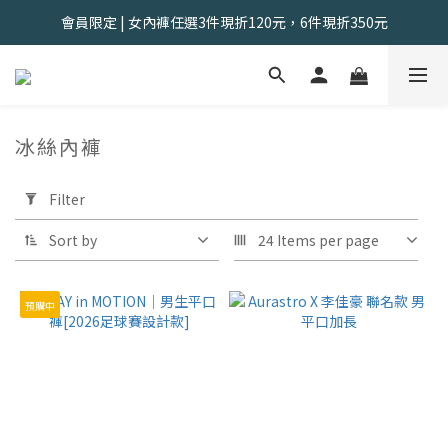
會員限定 | 女內褲任選3件現折120元，6件現折350元
會員限定 | 女內褲任選3件現折120元，6件現折350元
夏出清售完不補｜2件$618，5件$1388，8件$1888
找到舒適の起點｜新客體驗三件組📣
冰絲內褲
6 products
會員限定 | 女內褲任選3件現折120元，6件現折350元
Apply
Filter
Filter
(0/20)
Sort by
24 Items per page
Color
預購中
黑
色-
加
長
(1)
Size