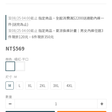
至
08/25 04:00
截止
指定商品，全館消費滿$2200送運動內褲一
件(送完為止)
至
08/25 04:00
截止
指定商品，夏涼換褲計畫｜男女內褲任選3
件現折120元，6件現折350元
NT$569
顏色
: 橘紅-平口
尺寸
: M
M
L
XL
2XL
3XL
4XL
數量