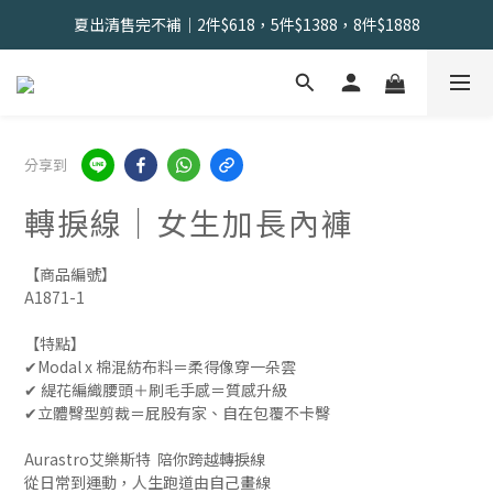
會員限定 | 女內褲任選3件現折120元，6件現折350元
夏出清售完不補｜2件$618，5件$1388，8件$1888
找到舒適の起點｜新客體驗三件組📣
會員限定 | 女內褲任選3件現折120元，6件現折350元
分享到
轉捩線｜女生加長內褲
【商品編號】
A1871-1
【特點】
✔︎Modal x 棉混紡布料＝柔得像穿一朵雲 
✔︎ 緹花編織腰頭＋刷毛手感＝質感升級 
✔︎立體臀型剪裁＝屁股有家、自在包覆不卡臀
Aurastro艾樂斯特  陪你跨越轉捩線
從日常到運動，人生跑道由自己畫線