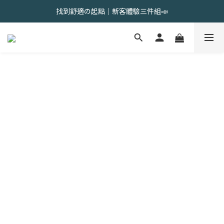
會員限定 | 女內褲任選3件現折120元，6件現折350元
找到舒適の起點｜新客體驗三件組📣
會員限定 | 女內褲任選3件現折120元，6件現折350元