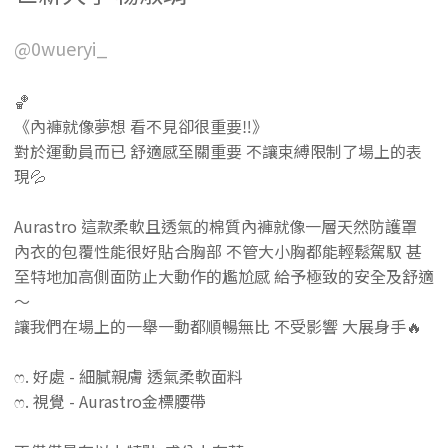
@0wueryi_
🏀
《內褲就像夢想 看不見卻很重要‼️》
對於運動員而已 舒適感至關重要 不讓束縛限制了場上的表
現💦
Aurastro 這款柔軟且透氣的棉質內褲就像一層天然防護罩
內衣的包覆性能很好貼合胸部 不管大小胸都能輕鬆駕馭 甚
至特地加高側面防止大動作的尷尬感 給予極致的安全及舒適
～
讓我們在場上的一舉一動都順暢無比 不受影響 大展身手🔥
ෆ. 好處 - 細膩親膚 透氣柔軟面料
ෆ. 視覺 - Aurastro金標腰帶