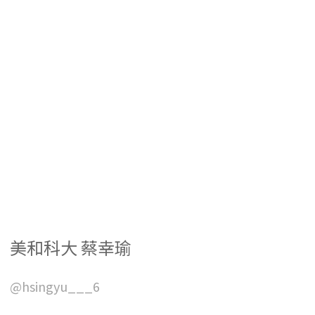
美和科大 蔡幸瑜
@hsingyu___6