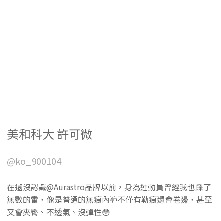
美和科大 許可微
@ko_900104
在還沒認識@Aurastro品牌以前，身為運動員曾經我也踩了
無數的雷，像是普通的無痕內褲不僅有勒痕還會卷邊，甚至
又會夾臀、不透氣、沒彈性😳