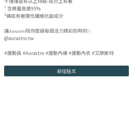
不僅僅是有以上特點-成分上有著
¹ 含棉量高達95%
²褲底有著彈性纖維抗菌成分
讓𝐴𝑢𝑟𝑎𝑠𝑡𝑟𝑜陪你度過每個活力精彩的時刻✨
@aurastro.tw
#運動員 #Aurastro #運動內褲 #運動內衣 #艾樂斯特
前往貼文