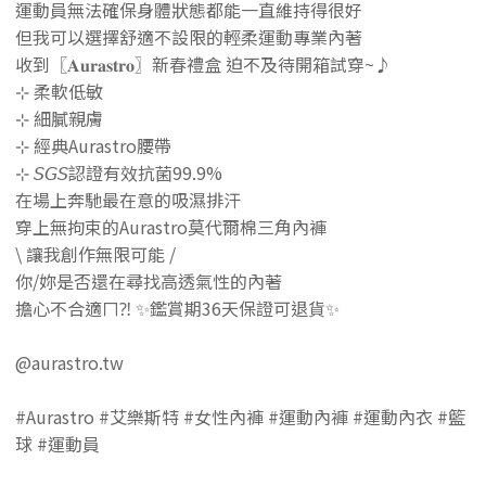
運動員無法確保身體狀態都能一直維持得很好
但我可以選擇舒適不設限的輕柔運動專業內著
收到〖𝐀𝐮𝐫𝐚𝐬𝐭𝐫𝐨〗新春禮盒 迫不及待開箱試穿~♪
⊹ 柔軟低敏
⊹ 細膩親膚
⊹ 經典Aurastro腰帶
⊹ 𝘚𝘎𝘚認證有效抗菌99.9%
在場上奔馳最在意的吸濕排汗
穿上無拘束的Aurastro莫代爾棉三角內褲
\ 讓我創作無限可能 /
你/妳是否還在尋找高透氣性的內著
擔心不合適ㄇ⁈ ✨鑑賞期36天保證可退貨✨
@aurastro.tw
#Aurastro #艾樂斯特 #女性內褲 #運動內褲 #運動內衣 #籃
球 #運動員