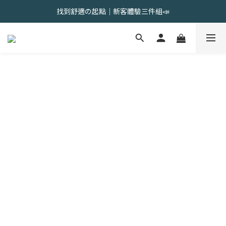
會員限定 | 女內褲任選3件現折120元，6件現折350元
找到舒適の起點｜新客體驗三件組📣
會員限定 | 女內褲任選3件現折120元，6件現折350元