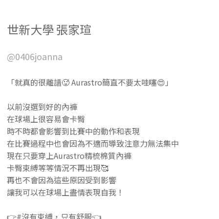
世新大學 張家瑄
@0406joanna
「就真的很離譜🥵 Aurastro簡直不要太哇噻😍」
以前沒選到好的內褲
在球場上很容易會卡臀
時不時都會影響到比賽中的動作和表現
在比賽過程中也會因為不適而導致注意力無法集中
現在只要穿上Aurastro精梳棉質內褲
卡臀束縛等等情況不再出現🥰
再也不會因為這些原因受到影響
讓我可以在球場上盡情表現自我！
👉#沒有束縛，只有舒服👈