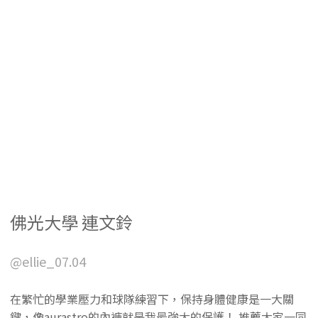
佛光大學 連文鈴
@ellie_07.04
在繁忙的學業壓力和球隊練習下，保持身體健康是一大關
鍵，像aurastro的內褲就是我最強大的保護！ 推薦大家一同