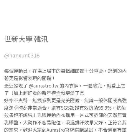
世新大學 韓汛
@hanxun0318
每個運動員，在場上場下的每個細節都十分重要，舒適的內
著更是影響表現的關鍵！
最近發現了 @aurastro.tw 的內衣褲，一體驗完，就愛上它
了（加上超好看的新年禮盒就更愛了😍
好穿不夾臀，無痕系列更是完美隱藏，無論一般休閒或高強
度運季時都非常適合，還有SGS認證有效抗菌99.9%，抗菌
效果絕不誇張！乳膠運動內衣採用一片式可拆卸的天然無毒
乳膠墊，大動作不容易跑位，吸濕排汗效果又好，正符合我
的需求。歡迎大家到Aurastro官網選購試試，不合適更有鑑