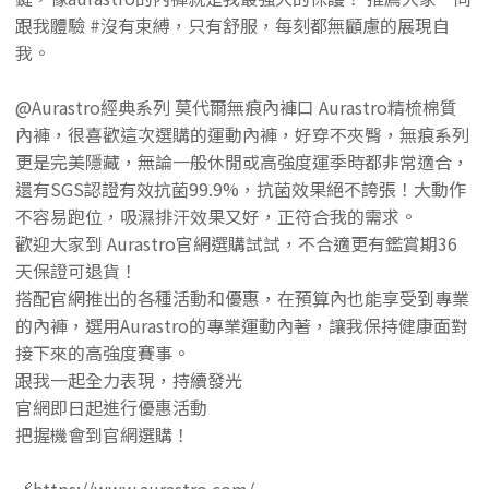
跟我體驗 #沒有束縛，只有舒服，每刻都無顧慮的展現自
我。
@Aurastro經典系列 莫代爾無痕內褲口 Aurastro精梳棉質
內褲，很喜歡這次選購的運動內褲，好穿不夾臀，無痕系列
更是完美隱藏，無論一般休閒或高強度運季時都非常適合，
還有SGS認證有效抗菌99.9%，抗菌效果絕不誇張！大動作
不容易跑位，吸濕排汗效果又好，正符合我的需求。
歡迎大家到 Aurastro官網選購試試，不合適更有鑑賞期36
天保證可退貨！
搭配官網推出的各種活動和優惠，在預算內也能享受到專業
的內褲，選用Aurastro的專業運動內著，讓我保持健康面對
接下來的高強度賽事。
跟我一起全力表現，持續發光
官網即日起進行優惠活動
把握機會到官網選購！