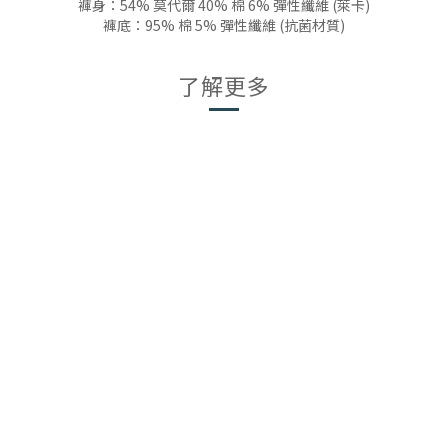
褲身：54% 莫代爾 40% 棉 6% 彈性纖維 (萊卡)
褲底：95% 棉 5% 彈性纖維 (抗菌材質)
了解更多