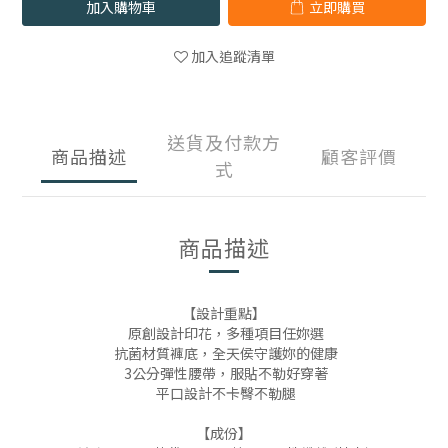
加入購物車
立即購買
加入追蹤清單
送貨及付款方
商品描述
顧客評價
式
商品描述
【設計重點】
原創設計印花，多種項目任妳選
抗菌材質褲底，全天侯守護妳的健康
3
公分彈性腰帶，服貼不勒好穿著
平口設計不卡臀不勒腿
【成份】