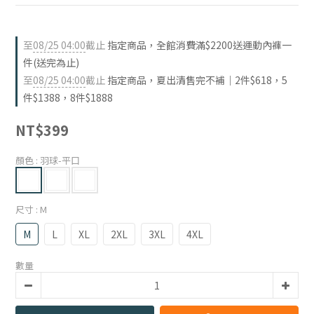
至
08/25 04:00
截止
指定商品，全館消費滿$2200送運動內褲一
件(送完為止)
至
08/25 04:00
截止
指定商品，夏出清售完不補｜2件$618，5
件$1388，8件$1888
NT$399
顏色
: 羽球-平口
尺寸
: M
M
L
XL
2XL
3XL
4XL
數量