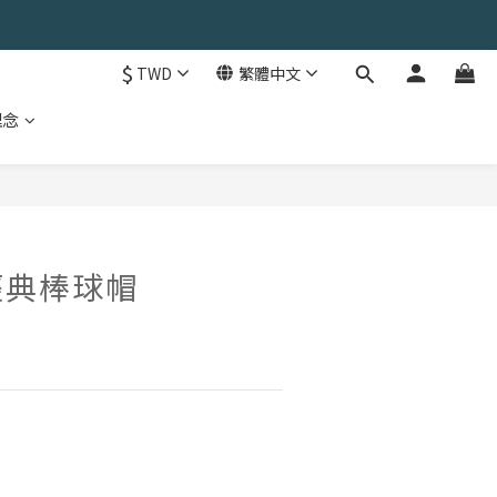
$
TWD
繁體中文
理念
經典棒球帽