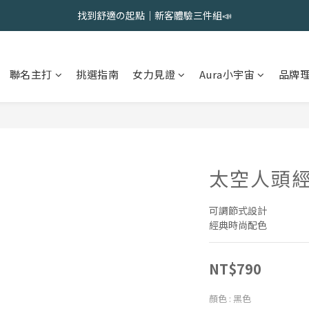
會員限定 | 女內褲任選3件現折120元，6件現折350元
找到舒適の起點｜新客體驗三件組📣
會員限定 | 女內褲任選3件現折120元，6件現折350元
聯名主打
挑選指南
女力見證
Aura小宇宙
品牌
太空人頭
可調節式設計
經典時尚配色
NT$790
顏色
: 黑色