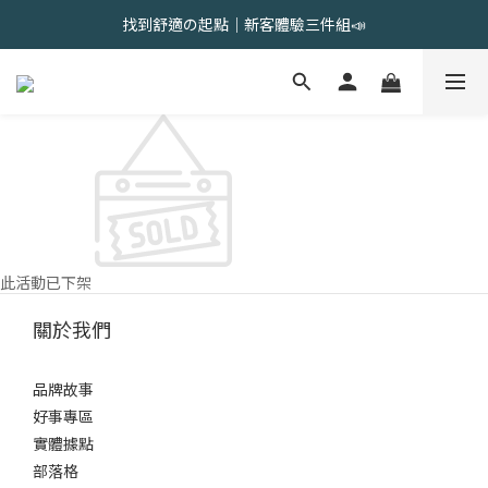
會員限定 | 女內褲任選3件現折120元，6件現折350元
找到舒適の起點｜新客體驗三件組📣
會員限定 | 女內褲任選3件現折120元，6件現折350元
此活動已下架
關於我們
品牌故事
好事專區
實體據點
部落格