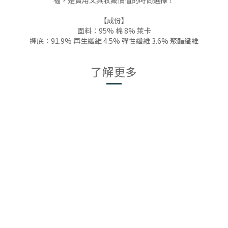
福，是實用又具收藏價值的時尚選擇！
【成份】
面料：95% 棉 8% 萊卡
褲底：91.9% 再生纖維 4.5% 彈性纖維 3.6% 聚酯纖維
了解更多