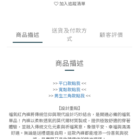
加入追蹤清單
送貨及付款方
商品描述
顧客評價
式
商品描述
>>
平口款點我
<<
>>
寬鬆款點我
<<
>>
男生三角款點我
<<
【設計重點】
福氣紅內褲將傳統信仰與現代設計巧妙結合，是開運必備的福氣
單品！內褲以柔軟透氣的莫代爾材質製成，提供極致舒適的穿著
體驗，並融入傳統文化元素與祈福寓意，象徵平安、幸福與滿滿
好運。無論是送禮還是自用，這款內褲都能增添一份喜氣與祝