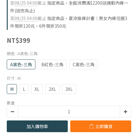
至
08/25 04:00
截止
指定商品，全館消費滿$2200送運動內褲一
件(送完為止)
至
08/25 04:00
截止
指定商品，夏涼換褲計畫｜男女內褲任選3
件現折120元，6件現折350元
NT$399
顏色
: A黑色-三角
A黑色-三角
B紅色-三角
C黑色-三角
尺寸
: M
M
L
XL
2XL
3XL
數量
加入購物車
立即購買