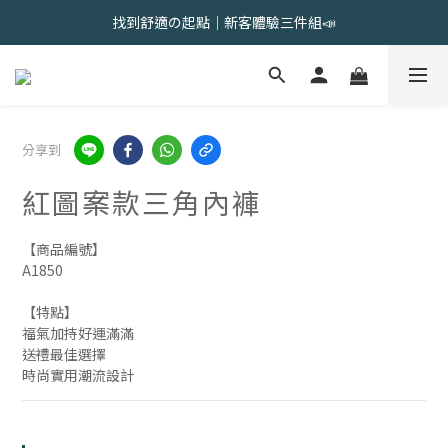
會員限定 | 女內褲任選3件現折120元，6件現折350元
找到舒適の起點｜新客體驗三件組📣
會員限定 | 女內褲任選3件現折120元，6件現折350元
分享到
紅圖案款三角內褲
【商品編號】
A1850
【特點】
福氣加持好運滿滿
送禮最佳選擇
時尚實用潮流設計