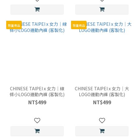
平
口
(2)
看
限量商品
限量商品
更
多
尺
寸
2XL
(21)
CHINESE TAIPEI x 女力｜線
CHINESE TAIPEI x 女力｜大
3XL
條小LOGO運動內褲 (客製化)
LOGO運動內褲 (客製化)
(21)
NT$499
NT$499
L
(21)
M
(21)