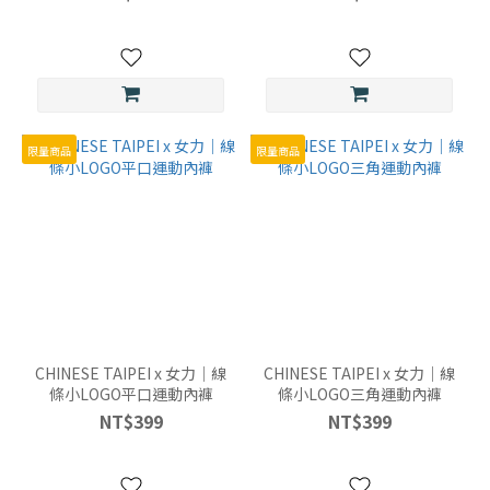
角
(2)
冰
絲
黑
腰-
限量商品
限量商品
平
口
(2)
叢
林
綠-
三
角
CHINESE TAIPEI x 女力｜線
CHINESE TAIPEI x 女力｜線
(2)
條小LOGO平口運動內褲
條小LOGO三角運動內褲
NT$399
NT$399
叢
林
綠-