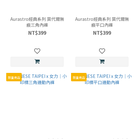
(6)
黑
Aurastro經典系列 莫代爾無
Aurastro經典系列 莫代爾無
色-
痕三角內褲
痕平口內褲
平
NT$399
NT$399
口
(5)
三
角
(請
備
限量商品
限量商品
註
選
手
名
稱)
(3)
平
口
(請