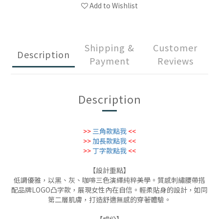
Add to Wishlist
Shipping &
Customer
Description
Payment
Reviews
Description
>>
三角款點我
<<
>>
加長
款點我
<<
>>
丁字
款點我
<<
【設計重點】
低調優雅，以黑、灰、咖啡三色演繹純粹美學。質感刺繡腰帶搭
配品牌LOGO凸字款，展現女性內在自信。輕柔貼身的設計，如同
第二層肌膚，打造舒適無感的穿著體驗。