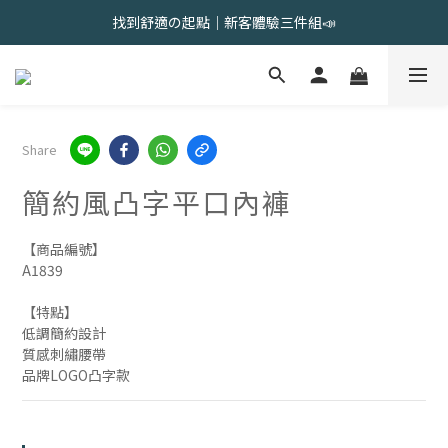
會員限定 | 女內褲任選3件現折120元，6件現折350元
找到舒適の起點｜新客體驗三件組📣
會員限定 | 女內褲任選3件現折120元，6件現折350元
Share
簡約風凸字平口內褲
【商品編號】
A1839
【特點】
低調簡約設計
質感刺繡腰帶
品牌LOGO凸字款